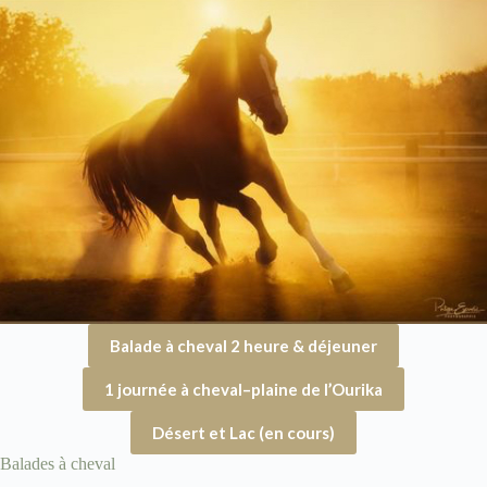
Balade à cheval 2 heure & déjeuner
1 journée à cheval
–
plaine de l’Ourika
Désert et Lac (en cours)
Balades à cheval